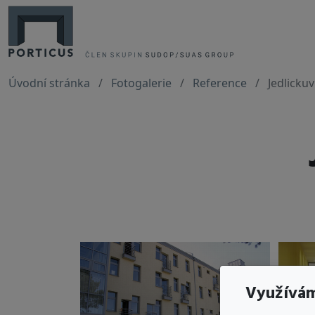
Úvodní stránka
Fotogalerie
Reference
Jedlickuv
Využívám