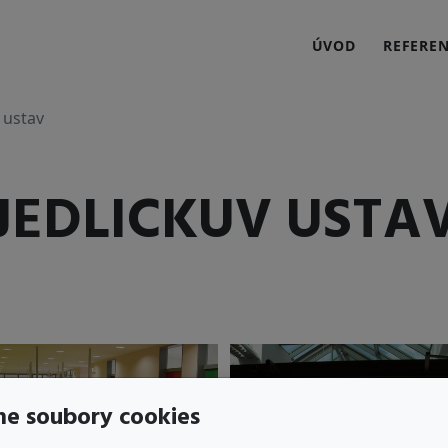
ÚVOD
REFERE
 ustav
JEDLICKUV USTA
e soubory cookies