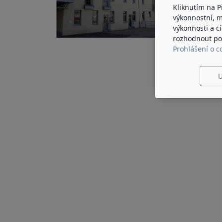
Kliknutím na P
výkonnostní, 
výkonnosti a c
rozhodnout pod
Prohlášení o c
U